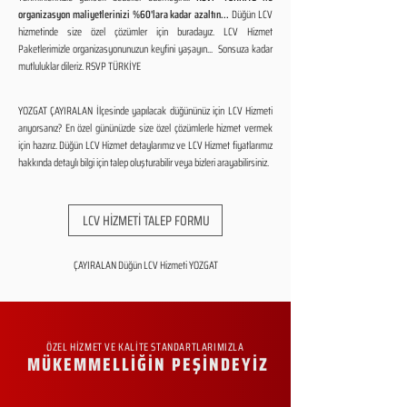
organizasyon maliyetlerinizi %60'lara kadar azaltın...
Düğün LCV
hizmetinde size özel çözümler için buradayız. LCV Hizmet
Paketlerimizle organizasyonunuzun keyfini yaşayın... Sonsuza kadar
mutluluklar dileriz. RSVP TÜRKİYE
YOZGAT ÇAYIRALAN İlçesinde yapılacak düğününüz için LCV Hizmeti
arıyorsanız? En özel gününüzde size özel çözümlerle hizmet vermek
için hazırız. Düğün LCV Hizmet detaylarımız ve LCV Hizmet fiyatlarımız
hakkında detaylı bilgi için talep oluşturabilir veya bizleri arayabilirsiniz.
LCV HİZMETİ TALEP FORMU
ÇAYIRALAN Düğün LCV Hizmeti YOZGAT
ÖZEL HİZMET VE KALİTE STANDARTLARIMIZLA
MÜKEMMELLİĞİN PEŞİNDEYİZ